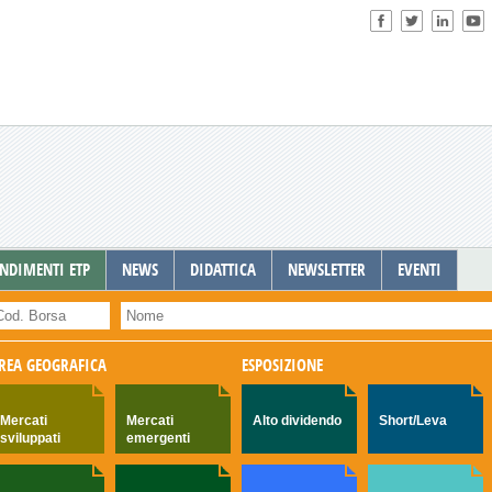
NDIMENTI ETP
NEWS
DIDATTICA
NEWSLETTER
EVENTI
REA GEOGRAFICA
ESPOSIZIONE
Mercati
Mercati
Alto dividendo
Short/Leva
sviluppati
emergenti