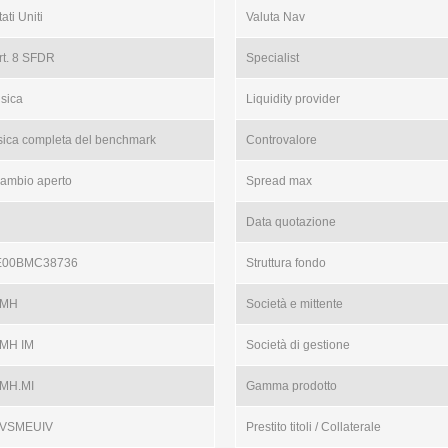
ati Uniti
Valuta Nav
rt. 8 SFDR
Specialist
isica
Liquidity provider
isica completa del benchmark
Controvalore
ambio aperto
Spread max
Data quotazione
E00BMC38736
Struttura fondo
MH
Società e mittente
MH IM
Società di gestione
MH.MI
Gamma prodotto
VSMEUIV
Prestito titoli / Collaterale