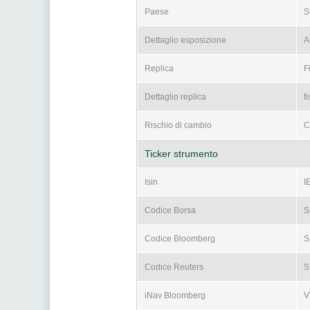
Paese
St
Dettaglio esposizione
A
Replica
F
Dettaglio replica
f
Rischio di cambio
C
Ticker strumento
Isin
I
Codice Borsa
S
Codice Bloomberg
S
Codice Reuters
S
iNav Bloomberg
V