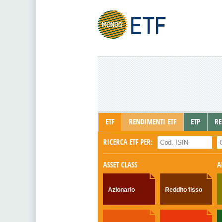
ETF
RENDIMENTI ETF
ETP
RE
RICERCA ETF PER:
ASSET CLASS
A
Azionario
Reddito fisso