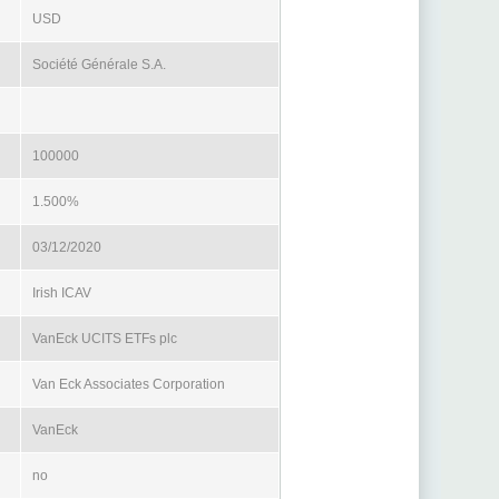
USD
Société Générale S.A.
100000
1.500%
03/12/2020
Irish ICAV
VanEck UCITS ETFs plc
Van Eck Associates Corporation
VanEck
no