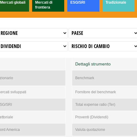
Mercati globali
Mercati di
ESG/SRI
Tradizionale
frontiera
Dettagli strumento
zionario
Benchmark
ercati sviluppati
Fornitore del benchmark
SG/SRI
Total expense ratio (Ter)
ettoriale
Proventi (Dividendi)
ord America
Valuta quotazione