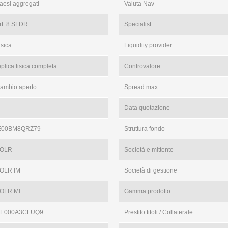
aesi aggregati
Valuta Nav
rt. 8 SFDR
Specialist
isica
Liquidity provider
eplica fisica completa
Controvalore
ambio aperto
Spread max
Data quotazione
E00BM8QRZ79
Struttura fondo
OLR
Società e mittente
OLR IM
Società di gestione
OLR.MI
Gamma prodotto
E000A3CLUQ9
Prestito titoli / Collaterale