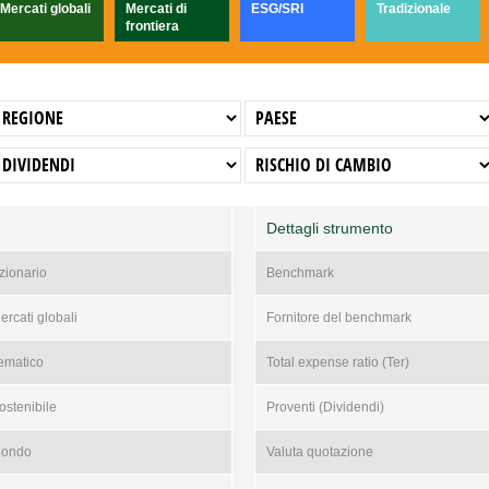
Mercati globali
Mercati di
ESG/SRI
Tradizionale
frontiera
Dettagli strumento
zionario
Benchmark
ercati globali
Fornitore del benchmark
ematico
Total expense ratio (Ter)
ostenibile
Proventi (Dividendi)
ondo
Valuta quotazione