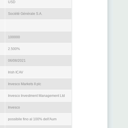
USD
Société Générale S.A.
100000
2.500%
06/08/2021
Irish ICAV
Invesco Markets II plc
Invesco Investment Management Ltd
Invesco
possibile fino al 100% dell'Aum