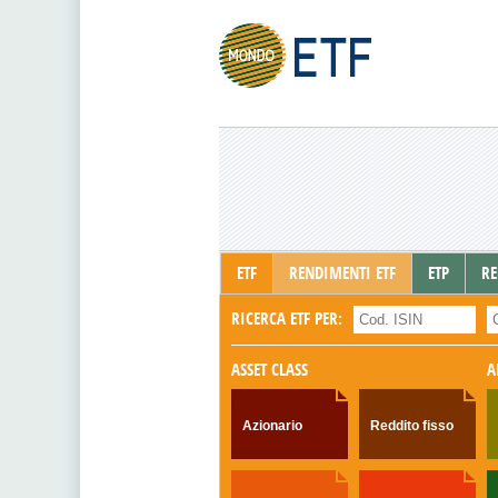
ETF
RENDIMENTI ETF
ETP
RE
RICERCA ETF PER:
ASSET CLASS
A
Azionario
Reddito fisso