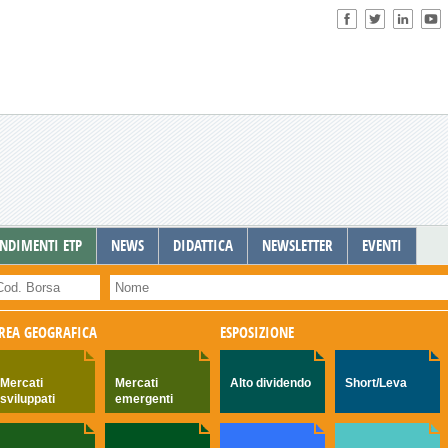
NDIMENTI ETP
NEWS
DIDATTICA
NEWSLETTER
EVENTI
REA GEOGRAFICA
ESPOSIZIONE
Mercati
Mercati
Alto dividendo
Short/Leva
sviluppati
emergenti