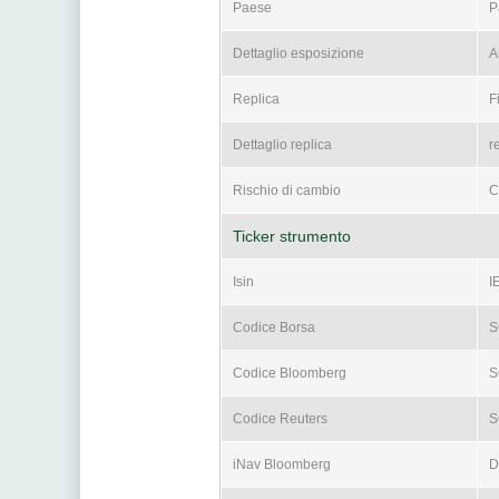
Paese
P
Dettaglio esposizione
A
Replica
F
Dettaglio replica
r
Rischio di cambio
C
Ticker strumento
Isin
I
Codice Borsa
S
Codice Bloomberg
S
Codice Reuters
S
iNav Bloomberg
D