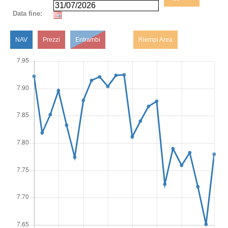
Data fine:
NAV
Prezzi
Entrambi
Riempi Area