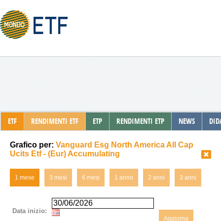
ETF
RENDIMENTI ETF
ETP
RENDIMENTI ETP
NEWS
DID
Grafico per:
Vanguard Esg North America All Cap
Ucits Etf - (Eur) Accumulating
1 mese
3 mesi
6 mesi
1 anno
2 anni
3 anni
Data inizio:
Aggiorna