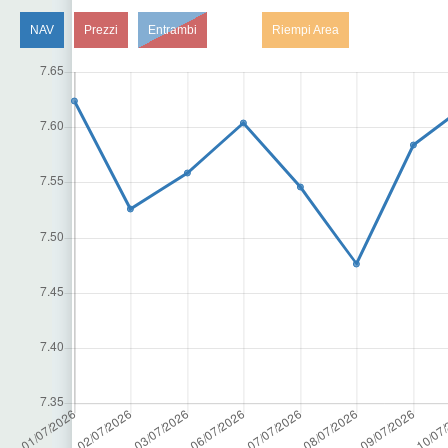
NAV
Prezzi
Entrambi
Riempi Area