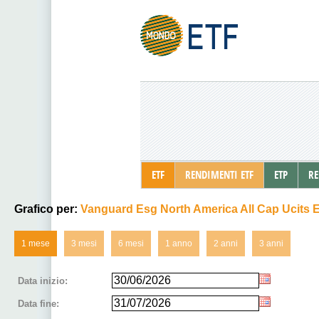
ETF
RENDIMENTI ETF
ETP
RE
Grafico per:
Vanguard Esg North America All Cap Ucits Etf
1 mese
3 mesi
6 mesi
1 anno
2 anni
3 anni
Data inizio:
Data fine: