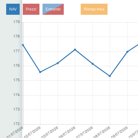
NAV
Prezzi
Entrambi
Riempi Area