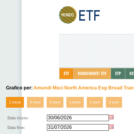
ETF
RENDIMENTI ETF
ETP
RE
Grafico per:
Amundi Msci North America Esg Broad Transi
1 mese
3 mesi
6 mesi
1 anno
2 anni
3 anni
Data inizio:
Data fine: