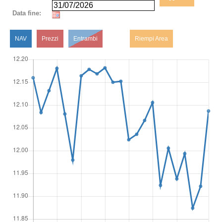
Data fine:
NAV
Prezzi
Entrambi
Riempi Area