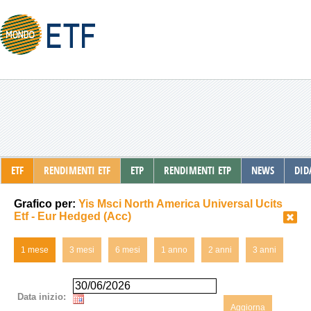
ETF
RENDIMENTI ETF
ETP
RENDIMENTI ETP
NEWS
DID
Grafico per:
Yis Msci North America Universal Ucits
Etf - Eur Hedged (Acc)
1 mese
3 mesi
6 mesi
1 anno
2 anni
3 anni
Data inizio:
Aggiorna