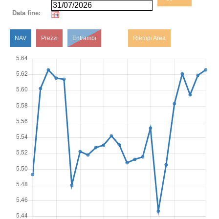
Data fine:
NAV
Prezzi
Entrambi
Riempi Area