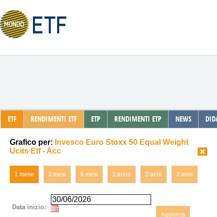
ETF
RENDIMENTI ETF
ETP
RENDIMENTI ETP
NEWS
DID
Grafico per:
Invesco Euro Stoxx 50 Equal Weight
Ucits Etf - Acc
1 mese
3 mesi
6 mesi
1 anno
2 anni
3 anni
Data inizio:
Aggiorna