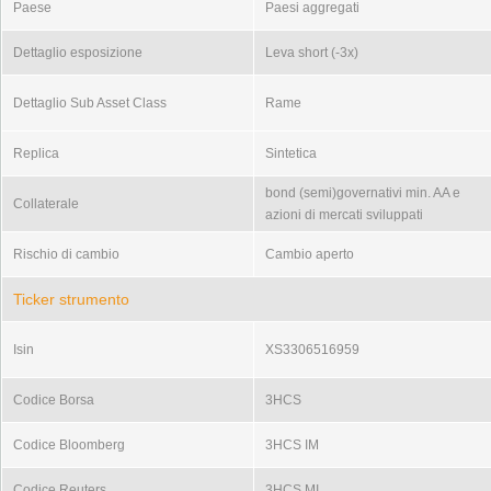
Paese
Paesi aggregati
Dettaglio esposizione
Leva short (-3x)
Dettaglio Sub Asset Class
Rame
Replica
Sintetica
bond (semi)governativi min. AA e
Collaterale
azioni di mercati sviluppati
Rischio di cambio
Cambio aperto
Ticker strumento
Isin
XS3306516959
Codice Borsa
3HCS
Codice Bloomberg
3HCS IM
Codice Reuters
3HCS.MI