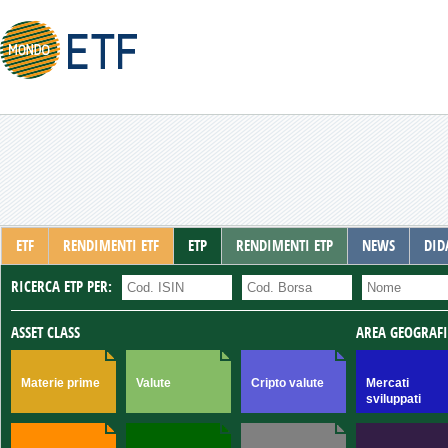
ETF
RENDIMENTI ETF
ETP
RENDIMENTI ETP
NEWS
DID
RICERCA ETP PER:
ASSET CLASS
AREA GEOGRAF
Materie prime
Valute
Cripto valute
Mercati
sviluppati