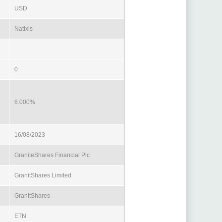
USD
Natixis
0
6.000%
16/08/2023
GraniteShares Financial Plc
GranitShares Limited
GranitShares
ETN