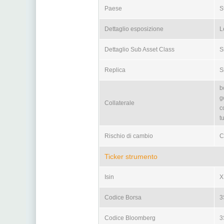
Paese
St
Dettaglio esposizione
L
Dettaglio Sub Asset Class
S
Replica
S
b
g
Collaterale
c
t
Rischio di cambio
C
Ticker strumento
Isin
X
Codice Borsa
3
Codice Bloomberg
3