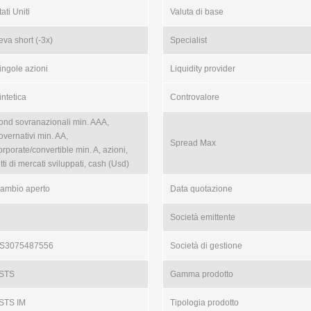
ati Uniti
Valuta di base
eva short (-3x)
Specialist
ingole azioni
Liquidity provider
intetica
Controvalore
ond sovranazionali min. AAA,
overnativi min. AA,
Spread Max
orporate/convertible min. A, azioni,
utti di mercati sviluppati, cash (Usd)
ambio aperto
Data quotazione
Società emittente
S3075487556
Società di gestione
STS
Gamma prodotto
STS IM
Tipologia prodotto