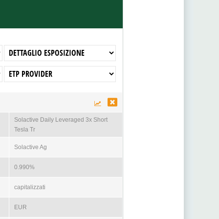
Solactive Daily Leveraged 3x Short
Tesla Tr
Solactive Ag
0.990%
capitalizzati
EUR