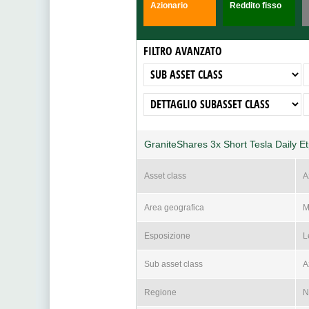
Azionario
Reddito fisso
FILTRO AVANZATO
GraniteShares 3x Short Tesla Daily E
Asset class
A
Area geografica
M
Esposizione
L
Sub asset class
A
Regione
N