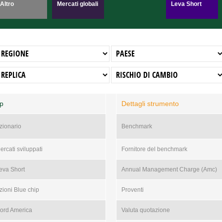
Altro
Mercati globali
Leva Short
tp
Dettagli strumento
zionario
Benchmark
ercati sviluppati
Fornitore del benchmark
eva Short
Annual Management Charge (Amc)
zioni Blue chip
Proventi
ord America
Valuta quotazione