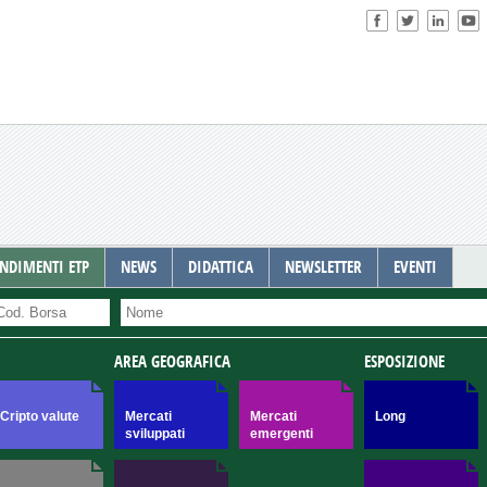
NDIMENTI ETP
NEWS
DIDATTICA
NEWSLETTER
EVENTI
AREA GEOGRAFICA
ESPOSIZIONE
Cripto valute
Mercati
Mercati
Long
sviluppati
emergenti