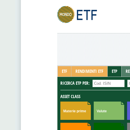
ETF
RENDIMENTI ETF
ETP
RE
RICERCA ETP PER:
ASSET CLASS
Materie prime
Valute