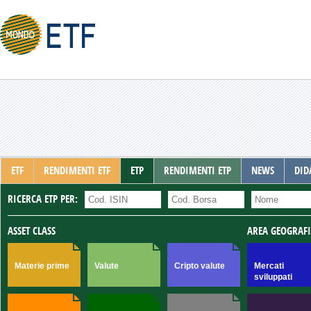
ETF
RENDIMENTI ETF
ETP
RENDIMENTI ETP
NEWS
DID
RICERCA ETP PER:
ASSET CLASS
AREA GEOGRAF
Materie prime
Valute
Cripto valute
Mercati
sviluppati