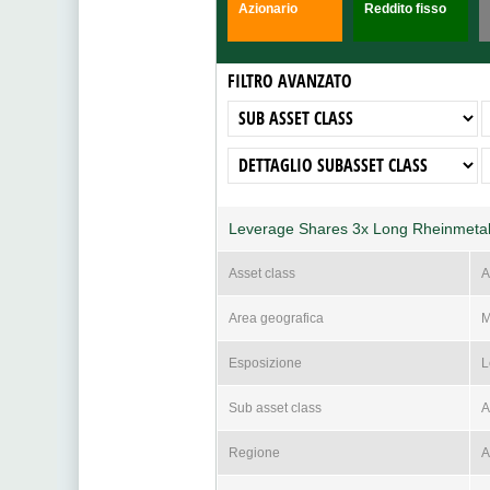
Azionario
Reddito fisso
FILTRO AVANZATO
Leverage Shares 3x Long Rheinmetall
Asset class
A
Area geografica
M
Esposizione
L
Sub asset class
A
Regione
A