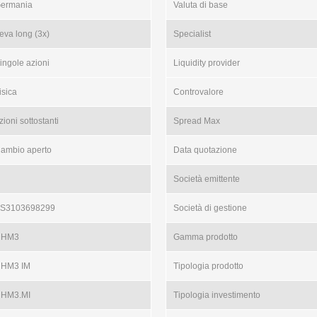
ermania
Valuta di base
eva long (3x)
Specialist
ingole azioni
Liquidity provider
isica
Controvalore
zioni sottostanti
Spread Max
ambio aperto
Data quotazione
Società emittente
S3103698299
Società di gestione
RHM3
Gamma prodotto
HM3 IM
Tipologia prodotto
HM3.MI
Tipologia investimento