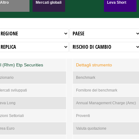
Altro
Mercati globali
Leva Short
 (Rhm) Etp Securities
Dettagli strumento
zionario
Benchmark
ercati sviluppati
Fornitore del benchmark
eva Long
Annual Management Charge (Amc)
zioni Settoriali
Proventi
rea Euro
Valuta quotazione