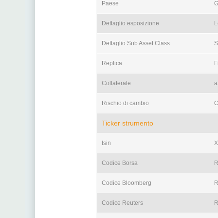
Paese
G
Dettaglio esposizione
L
Dettaglio Sub Asset Class
S
Replica
F
Collaterale
a
Rischio di cambio
C
Ticker strumento
Isin
X
Codice Borsa
Codice Bloomberg
R
Codice Reuters
R