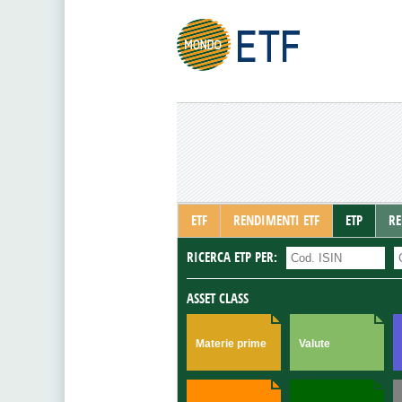
ETF
RENDIMENTI ETF
ETP
RE
RICERCA ETP PER:
ASSET CLASS
Materie prime
Valute