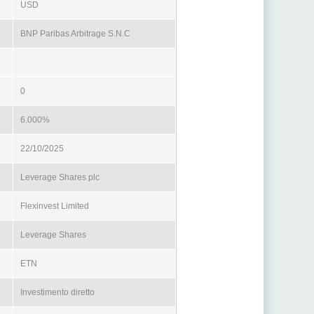
USD
BNP Paribas Arbitrage S.N.C
0
6.000%
22/10/2025
Leverage Shares plc
Flexinvest Limited
Leverage Shares
ETN
Investimento diretto