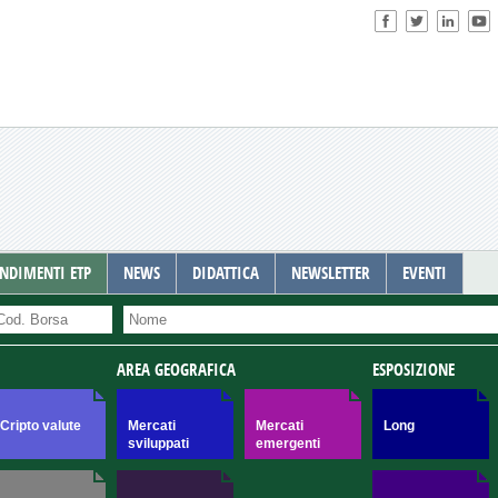
NDIMENTI ETP
NEWS
DIDATTICA
NEWSLETTER
EVENTI
AREA GEOGRAFICA
ESPOSIZIONE
Cripto valute
Mercati
Mercati
Long
sviluppati
emergenti