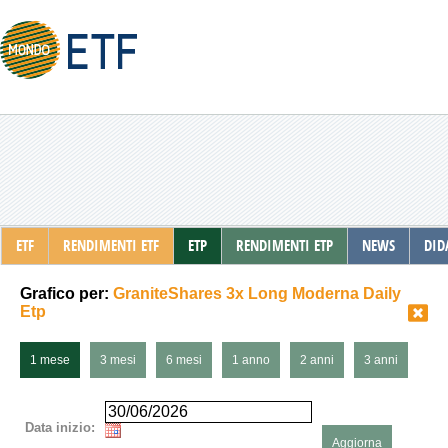
ETF
RENDIMENTI ETF
ETP
RENDIMENTI ETP
NEWS
DID
Grafico per:
GraniteShares 3x Long Moderna Daily
Etp
1 mese
3 mesi
6 mesi
1 anno
2 anni
3 anni
Data inizio:
Aggiorna