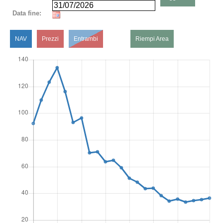
Data fine:
NAV
Prezzi
Entrambi
Riempi Area