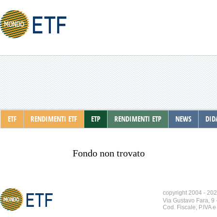
ETF
RENDIMENTI ETF
ETP
RENDIMENTI ETP
NEWS
DID
Fondo non trovato
copyright 2004 - 202
Via Gustavo Fara, 9 
Cod. Fiscale, P.IVA