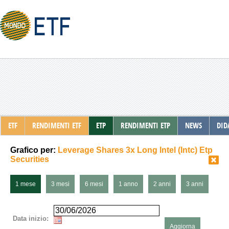
ETF
RENDIMENTI ETF
ETP
RENDIMENTI ETP
NEWS
DID
Grafico per:
Leverage Shares 3x Long Intel (Intc) Etp
Securities
1 mese
3 mesi
6 mesi
1 anno
2 anni
3 anni
Data inizio:
Aggiorna