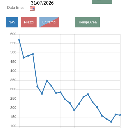
Data fine:
NAV
Prezzi
Entrambi
Riempi Area