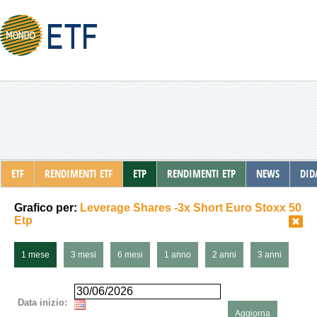
ETF
RENDIMENTI ETF
ETP
RENDIMENTI ETP
NEWS
DID
Grafico per:
Leverage Shares -3x Short Euro Stoxx 50
Etp
1 mese
3 mesi
6 mesi
1 anno
2 anni
3 anni
Data inizio:
Aggiorna