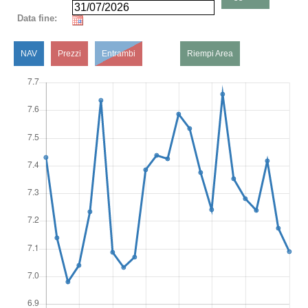
Data fine:
NAV
Prezzi
Entrambi
Riempi Area