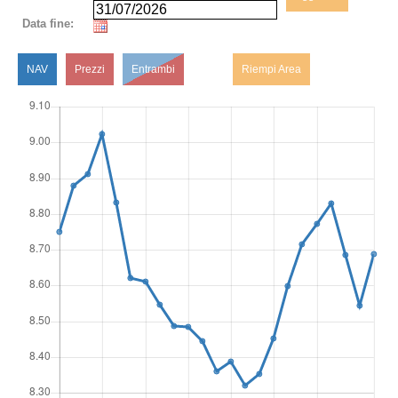
Data fine:
NAV
Prezzi
Entrambi
Riempi Area