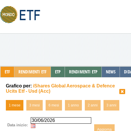
ETF
RENDIMENTI ETF
ETP
RENDIMENTI ETP
NEWS
DID
Grafico per:
iShares Global Aerospace & Defence
Ucits Etf - Usd (Acc)
1 mese
3 mesi
6 mesi
1 anno
2 anni
3 anni
Data inizio:
Aggiorna