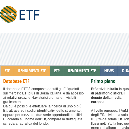
ETF
RENDIMENTI ETF
ETP
RENDIMENTI ETP
NEWS
DID
Database ETF
Primo piano
Il database ETF è composto da tutti gli Etf quotati
Etf attivi: in Italia la qu
sul mercato ETFplus di Borsa Italiana, e dà accesso
di patrimonio sfiora il
ai relativi prezzi e Nav storici giornalieri, visibili
doppio della media
graficamente.
europea
Da qui è possibile effettuare la ricerca di uno o più
Etf, attraverso i codici identificativi dello strumento,
A livello europeo, l’AuM
oppure per mezzo di due serie approfondite di filtri.
degli Etf attivi pesa solo
Cliccando sul nome dell’Etf, compare la dettagliata
il 3,6% del totale Etf Uci
scheda anagrafica del fondo.
flussi netti Ytd la loro q
mercato italiano, tuttavia,