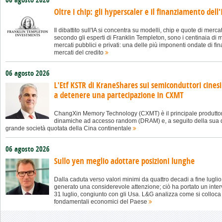
06 agosto 2026
Oltre i chip: gli hyperscaler e il finanziamento dell'
Il dibattito sull'IA si concentra su modelli, chip e quote di merca
secondo gli esperti di Franklin Templeton, sono i centinaia di mi
mercati pubblici e privati: una delle più imponenti ondate di f
mercati del credito
06 agosto 2026
L'Etf KSTR di KraneShares sui semiconduttori cinesi 
a detenere una partecipazione in CXMT
ChangXin Memory Technology (CXMT) è il principale produtto
dinamiche ad accesso random (DRAM) e, a seguito della sua q
grande società quotata della Cina continentale
06 agosto 2026
Sullo yen meglio adottare posizioni lunghe
Dalla caduta verso valori minimi da quattro decadi a fine lugli
generato una considerevole attenzione; ciò ha portato un interv
31 luglio, congiunto con gli Usa. L&G analizza come si colloca l
fondamentali economici del Paese