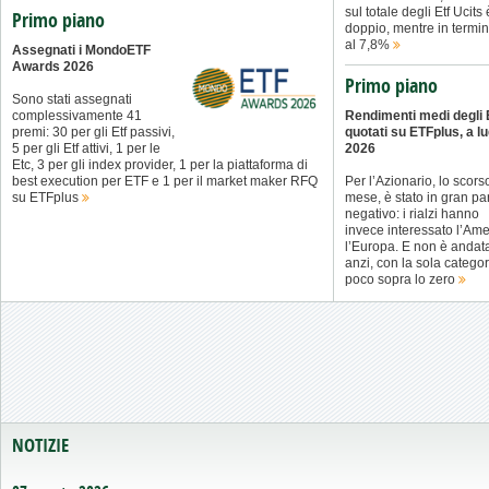
sul totale degli Etf Ucits
Primo piano
doppio, mentre in termini
al 7,8%
Assegnati i MondoETF
Awards 2026
Primo piano
Sono stati assegnati
complessivamente 41
Rendimenti medi degli 
premi: 30 per gli Etf passivi,
quotati su ETFplus, a lu
5 per gli Etf attivi, 1 per le
2026
Etc, 3 per gli index provider, 1 per la piattaforma di
best execution per ETF e 1 per il market maker RFQ
Per l’Azionario, lo scors
su ETFplus
mese, è stato in gran pa
negativo: i rialzi hanno
invece interessato l’Ame
l’Europa. E non è andata
anzi, con la sola catego
poco sopra lo zero
NOTIZIE